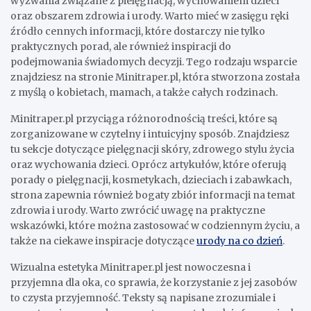
wyzwania związane z pielęgnacją, wychowaniem dzieci
oraz obszarem zdrowia i urody. Warto mieć w zasięgu ręki
źródło cennych informacji, które dostarczy nie tylko
praktycznych porad, ale również inspiracji do
podejmowania świadomych decyzji. Tego rodzaju wsparcie
znajdziesz na stronie Minitraper.pl, która stworzona została
z myślą o kobietach, mamach, a także całych rodzinach.
Minitraper.pl przyciąga różnorodnością treści, które są
zorganizowane w czytelny i intuicyjny sposób. Znajdziesz
tu sekcje dotyczące pielęgnacji skóry, zdrowego stylu życia
oraz wychowania dzieci. Oprócz artykułów, które oferują
porady o pielęgnacji, kosmetykach, dzieciach i zabawkach,
strona zapewnia również bogaty zbiór informacji na temat
zdrowia i urody. Warto zwrócić uwagę na praktyczne
wskazówki, które można zastosować w codziennym życiu, a
także na ciekawe inspiracje dotyczące
urody na co dzień
.
Wizualna estetyka Minitraper.pl jest nowoczesna i
przyjemna dla oka, co sprawia, że korzystanie z jej zasobów
to czysta przyjemność. Teksty są napisane zrozumiale i