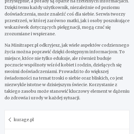
przystępnie, a porady są oparte na rzetelnych informacjach.
Dzięki temu każdy użytkownik, niezależnie od poziomu
doświadczenia, może znaleźć coś dla siebie. Serwis tworzy
przestrzeń, w której zarówno matki, jak i osoby poszukujące
wskazówek dotyczących pielęgnacji, mogą czuć się
zrozumiane i wspierane.
Na Minitraper.pl odkryjesz, jak wiele aspektów codziennego
życia można poprawić dzięki dostępnym informacjom. To
miejsce, które nie tylko edukuje, ale również buduje
poczucie wspólnoty wśród kobiet i rodzin, dzielących się
swoimi doświadczeniami. Prowadzi to do większej
świadomości na temat troski o siebie oraz bliskich, co jest
niezwykle istotne w dzisiejszym świecie. Korzystanie z
takiego zasobu może stanowić kluczowy element w dążeniu
do zdrowia i urody w każdej sytuacji.
Post
kurage.pl
navigation