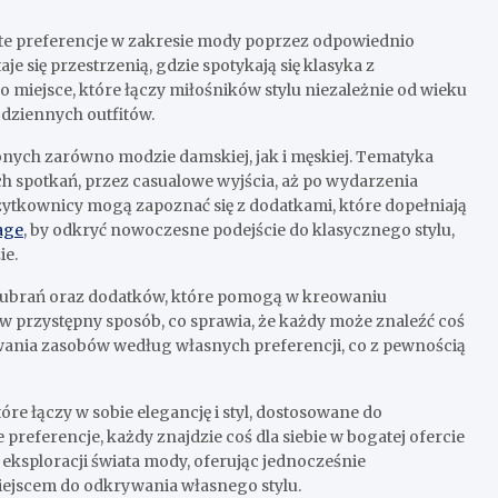
iste preferencje w zakresie mody poprzez odpowiednio
aje się przestrzenią, gdzie spotykają się klasyka z
miejsce, które łączy miłośników stylu niezależnie od wieku
odziennych outfitów.
nych zarówno modzie damskiej, jak i męskiej. Tematyka
 spotkań, przez casualowe wyjścia, aż po wydarzenia
 użytkownicy mogą zapoznać się z dodatkami, które dopełniają
age
, by odkryć nowoczesne podejście do klasycznego stylu,
ie.
u ubrań oraz dodatków, które pomogą w kreowaniu
w przystępny sposób, co sprawia, że każdy może znaleźć coś
wania zasobów według własnych preferencji, co z pewnością
tóre łączy w sobie elegancję i styl, dostosowane do
 preferencje, każdy znajdzie coś dla siebie w bogatej ofercie
eksploracji świata mody, oferując jednocześnie
miejscem do odkrywania własnego stylu.