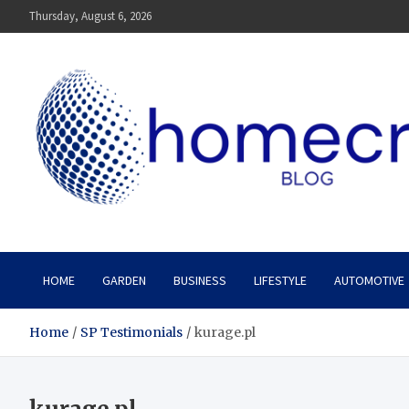
Skip
Thursday, August 6, 2026
to
content
Homecrx
HOME
GARDEN
BUSINESS
LIFESTYLE
AUTOMOTIVE
Home
SP Testimonials
kurage.pl