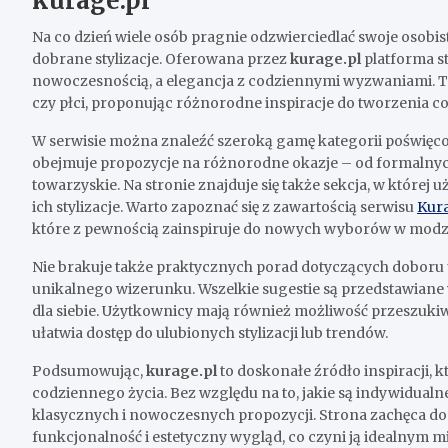
kurage.pl
Na co dzień wiele osób pragnie odzwierciedlać swoje osob
dobrane stylizacje. Oferowana przez
kurage.pl
platforma st
nowoczesnością, a elegancja z codziennymi wyzwaniami. To 
czy płci, proponując różnorodne inspiracje do tworzenia c
W serwisie można znaleźć szeroką gamę kategorii poświęco
obejmuje propozycje na różnorodne okazje – od formalnych
towarzyskie. Na stronie znajduje się także sekcja, w której
ich stylizacje. Warto zapoznać się z zawartością serwisu
Kur
które z pewnością zainspiruje do nowych wyborów w modz
Nie brakuje także praktycznych porad dotyczących dobor
unikalnego wizerunku. Wszelkie sugestie są przedstawiane 
dla siebie. Użytkownicy mają również możliwość przeszuki
ułatwia dostęp do ulubionych stylizacji lub trendów.
Podsumowując,
kurage.pl
to doskonałe źródło inspiracji, k
codziennego życia. Bez względu na to, jakie są indywidualne
klasycznych i nowoczesnych propozycji. Strona zachęca do 
funkcjonalność i estetyczny wygląd, co czyni ją idealnym 