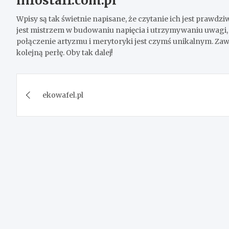
infostaff.com.pl
Wpisy są tak świetnie napisane, że czytanie ich jest prawdzi
jest mistrzem w budowaniu napięcia i utrzymywaniu uwagi, 
połączenie artyzmu i merytoryki jest czymś unikalnym. Za
kolejną perłę. Oby tak dalej!
Post
ekowafel.pl
navigation