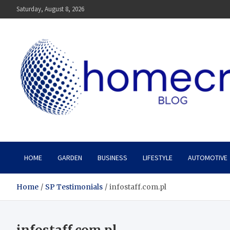
Skip
Saturday, August 8, 2026
to
content
Homecrx
HOME
GARDEN
BUSINESS
LIFESTYLE
AUTOMOTIVE
Home
SP Testimonials
infostaff.com.pl