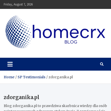
Skip
Friday, August 7, 2026
to
content
Homecrx
Home
SP Testimonials
zdorganika.pl
zdorganika.pl
Blog zdorganika.pl to prawdziwa skarbnica wiedzy dla osób