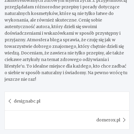
zainteresowanych zdrowym stylem życia. Z przyjemnością
przeglądałam różnorodne przepisy i porady dotyczące
naturalnych kosmetyków, które są nie tylko łatwe do
wykonania, ale również skuteczne. Cenię sobie
autentyczność autora, który dzieli się swoimi
doświadczeniami i wskazówkami w sposób przystępny i
przyjazny. Atmosfera bloga sprawia, że czuję się jak w
towarzystwie dobrego znajomego, który chętnie dzieli się
wiedzą. Doceniam, że zawiera nie tylko przepisy, ale także
ciekawe artykuły na temat zdrowego odżywiania i
lifestyle’u. To idealne miejsce dla każdego, kto chce zadbać
o siebie w sposób naturalny i świadomy. Na pewno wrócę tu
jeszcze nie raz!
Post
designabc.pl
navigation
domerox.pl