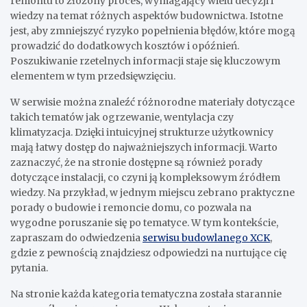
remontu to złożony proces, wymagający wielu decyzji i
wiedzy na temat różnych aspektów budownictwa. Istotne
jest, aby zmniejszyć ryzyko popełnienia błędów, które mogą
prowadzić do dodatkowych kosztów i opóźnień.
Poszukiwanie rzetelnych informacji staje się kluczowym
elementem w tym przedsięwzięciu.
W serwisie można znaleźć różnorodne materiały dotyczące
takich tematów jak ogrzewanie, wentylacja czy
klimatyzacja. Dzięki intuicyjnej strukturze użytkownicy
mają łatwy dostęp do najważniejszych informacji. Warto
zaznaczyć, że na stronie dostępne są również porady
dotyczące instalacji, co czyni ją kompleksowym źródłem
wiedzy. Na przykład, w jednym miejscu zebrano praktyczne
porady o budowie i remoncie domu, co pozwala na
wygodne poruszanie się po tematyce. W tym kontekście,
zapraszam do odwiedzenia
serwisu budowlanego XCK
,
gdzie z pewnością znajdziesz odpowiedzi na nurtujące cię
pytania.
Na stronie każda kategoria tematyczna została starannie