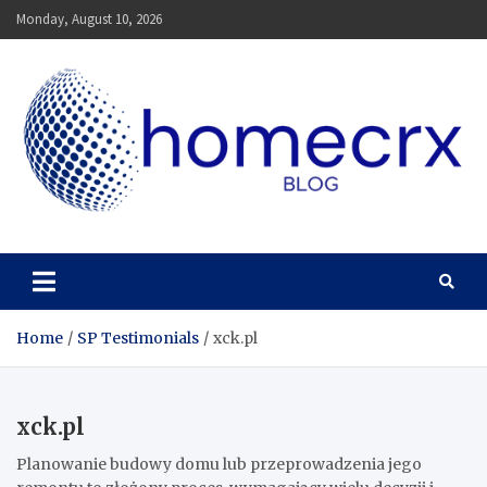
Skip
Monday, August 10, 2026
to
content
Homecrx
Home
SP Testimonials
xck.pl
xck.pl
Planowanie budowy domu lub przeprowadzenia jego