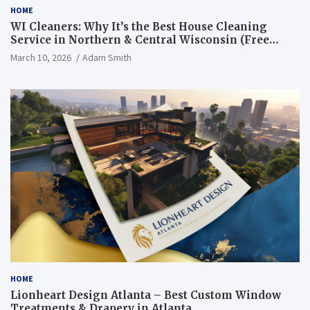
HOME
WI Cleaners: Why It’s the Best House Cleaning
Service in Northern & Central Wisconsin (Free
Consultation + Quote)
March 10, 2026
Adam Smith
HOME
Lionheart Design Atlanta – Best Custom Window
Treatments & Drapery in Atlanta