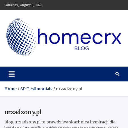
Skip
Saturday, August 8, 2026
to
content
Homecrx
Home
SP Testimonials
urzadzony.pl
urzadzony.pl
Blog urzadzony.pl to prawdziwa skarbnica inspiracji dla