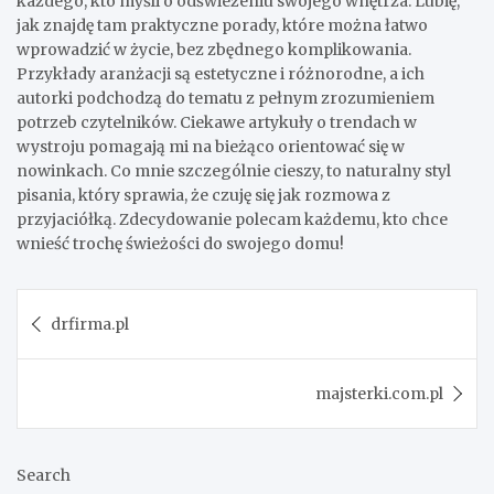
każdego, kto myśli o odświeżeniu swojego wnętrza. Lubię,
jak znajdę tam praktyczne porady, które można łatwo
wprowadzić w życie, bez zbędnego komplikowania.
Przykłady aranżacji są estetyczne i różnorodne, a ich
autorki podchodzą do tematu z pełnym zrozumieniem
potrzeb czytelników. Ciekawe artykuły o trendach w
wystroju pomagają mi na bieżąco orientować się w
nowinkach. Co mnie szczególnie cieszy, to naturalny styl
pisania, który sprawia, że czuję się jak rozmowa z
przyjaciółką. Zdecydowanie polecam każdemu, kto chce
wnieść trochę świeżości do swojego domu!
Post
drfirma.pl
navigation
majsterki.com.pl
Search