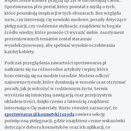
współczesne kobiety pragną łączyć w harmonijną całość.
Sportswearus.pl to portal, który powstał z myślą o tych,
które poszukują inspiracji w tych obszarach. Bez względu
na to, czy interesują Cię nowinki modowe, porady dotyczące
pielęgnacji, czy codzienne stylizacje, znajdziesz tu bogate
źródło wiedzy, które pomoże Ci wyrazić siebie. Asortyment
prezentowanych tematów został starannie
wyselekcjonowany, aby spełniać wysokie oczekiwania
każdej kobiety.
Podczas przeglądania zawartości sportswearus.pl
natkniesz się na różnorodne artykuły i wpisy, które
koncentrują się na modzie i urodzie. Możesz odkryć
najnowsze trendy, które dominują w sezonie oraz otrzymać
porady, jak je wdrożyć w codziennym życiu. Serwis
wyróżnia się intuicyjną nawigacją oraz przejrzystym
układem treści, dzięki czemu z łatwością znajdziesz
interesujące Cię materiały. Warto również zaznaczyć, że
sportswearus.pl kosmetyki i uroda
zawiera sekcję
poświęconą pielęgnacji, gdzie znajdziesz cenne wskazówki
dotyczące doboru kosmetyków oraz ich aplikacji, co