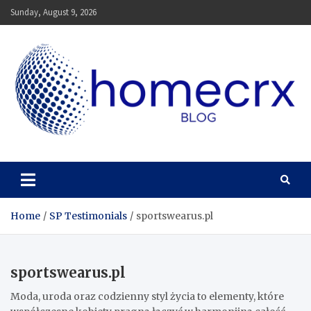
Skip
Sunday, August 9, 2026
to
content
Homecrx
Home
SP Testimonials
sportswearus.pl
sportswearus.pl
Moda, uroda oraz codzienny styl życia to elementy, które