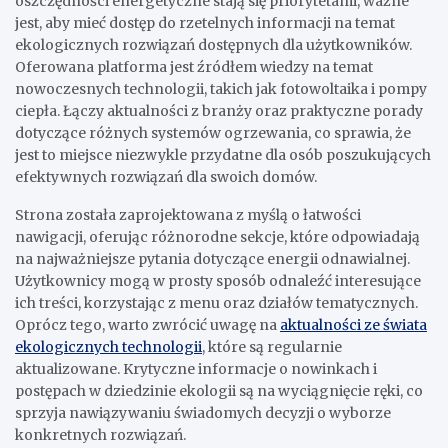
oszczędności energetyczne stają się priorytetami, ważne
jest, aby mieć dostęp do rzetelnych informacji na temat
ekologicznych rozwiązań dostępnych dla użytkowników.
Oferowana platforma jest źródłem wiedzy na temat
nowoczesnych technologii, takich jak fotowoltaika i pompy
ciepła. Łączy aktualności z branży oraz praktyczne porady
dotyczące różnych systemów ogrzewania, co sprawia, że
jest to miejsce niezwykle przydatne dla osób poszukujących
efektywnych rozwiązań dla swoich domów.
Strona została zaprojektowana z myślą o łatwości
nawigacji, oferując różnorodne sekcje, które odpowiadają
na najważniejsze pytania dotyczące energii odnawialnej.
Użytkownicy mogą w prosty sposób odnaleźć interesujące
ich treści, korzystając z menu oraz działów tematycznych.
Oprócz tego, warto zwrócić uwagę na
aktualności ze świata
ekologicznych technologii
, które są regularnie
aktualizowane. Krytyczne informacje o nowinkach i
postępach w dziedzinie ekologii są na wyciągnięcie ręki, co
sprzyja nawiązywaniu świadomych decyzji o wyborze
konkretnych rozwiązań.