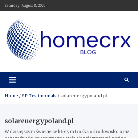
Skip
Saturday, August 8, 2026
to
content
Homecrx
Home
SP Testimonials
solarenergypoland.pl
solarenergypoland.pl
W dzisiejszym świecie, w którym troska o środowisko oraz