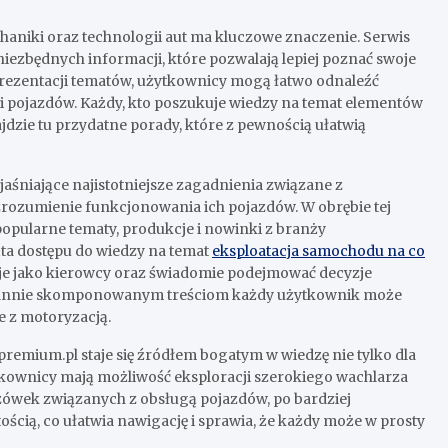
aniki oraz technologii aut ma kluczowe znaczenie. Serwis
ezbędnych informacji, które pozwalają lepiej poznać swoje
prezentacji tematów, użytkownicy mogą łatwo odnaleźć
cji pojazdów. Każdy, kto poszukuje wiedzy na temat elementów
jdzie tu przydatne porady, które z pewnością ułatwią
aśniające najistotniejsze zagadnienia związane z
rozumienie funkcjonowania ich pojazdów. W obrębie tej
popularne tematy, produkcje i nowinki z branży
ta dostępu do wiedzy na temat
eksploatacja samochodu na co
je jako kierowcy oraz świadomie podejmować decyzje
arannie skomponowanym treściom każdy użytkownik może
e z motoryzacją.
emium.pl staje się źródłem bogatym w wiedzę nie tylko dla
kownicy mają możliwość eksploracji szerokiego wachlarza
ówek związanych z obsługą pojazdów, po bardziej
ścią, co ułatwia nawigację i sprawia, że każdy może w prosty