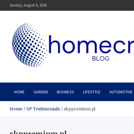
Skip
Sunday, August 9, 2026
to
content
Homecrx
HOME
GARDEN
BUSINESS
LIFESTYLE
AUTOMOTIVE
Home
SP Testimonials
skppremium.pl