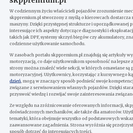
skppremium.pl
W codziennym życiu właścicieli pojazdów zrozumienie mech
skppremium.pl stworzony z myślą o kierowcach dostarcza ni
maszyny. Dzięki przystępnej strukturze i uporządkowanej 
interesujące ich aspekty dotyczące diagnostyki i eksploata
takich jak DPF, systemy skrzyń biegów czy akumulatory, zna
codzienne użytkowanie samochodu.
W zasobach portalu skppremium.pl znajdują się artykuły wyj
motoryzacją, co daje użytkownikom sposobność na lepsze z
strony można znaleźć wiele sekcji, w których omawiane są 
motoryzacyjnej. Użytkownicy, korzystając z kursywnego ką
dzień
, mogą w znaczący sposób podnieść swoje kompetenc
związane z serwisowaniem własnych pojazdów. Dzięki st
przyswoić wiedzę i rozwijać swoje zainteresowania związan
Ze względu na zróżnicowanie oferowanych informacji, skppr
doświadczonych mechaników, ale także dla amatorów. Użyt
tematyki, która obejmuje wszystko od podstawowych wskaz
zaawansowane zagadnienia. Strona wyróżnia się przejrzysto
sposób dotrzeć do interesujących treści.