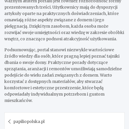
Ważnym atutem portalu jest również różnorodność formy
prezentowanych treści. Użytkownicy mają do dyspozycji
artykuły oparte na praktycznych doświadczeniach, które
omawiają różne aspekty związane z domem i jego
pielęgnacją. Dzięki tym zasobom, każda osoba może
rozwijać swoje umiejętności oraz wiedzę w zakresie obróbki
wnętrz, co znacząco podnosi atrakcyjność użytkowania.
Podsumowując, portal stanowi niezwykle wartościowe
źródło wiedzy dla osób, które pragną lepiej poznać tajniki
dbania o swoje domy. Praktyczne porady dotyczące
sprzątania, aranżacji i remontów umożliwiają samodzielne
podejście do wielu zadań związanych z domem. Warto
korzystać z dostępnych materiałów, aby stwarzać
komfortowe i estetyczne przestrzenie, które będą
odpowiadały indywidualnym potrzebom i gustom
mieszkańców.
Post
papiliopolska.pl
navigation