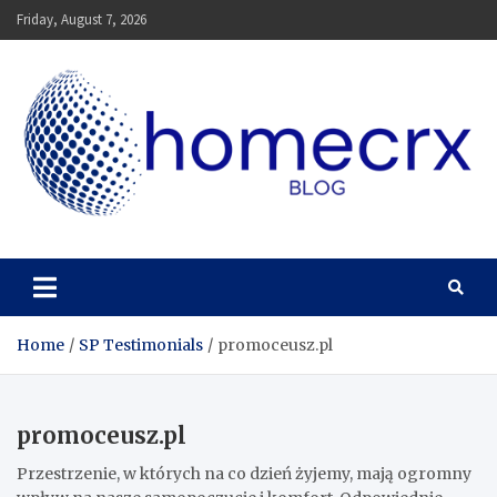
Skip
Friday, August 7, 2026
to
content
Homecrx
Home
SP Testimonials
promoceusz.pl
promoceusz.pl
Przestrzenie, w których na co dzień żyjemy, mają ogromny