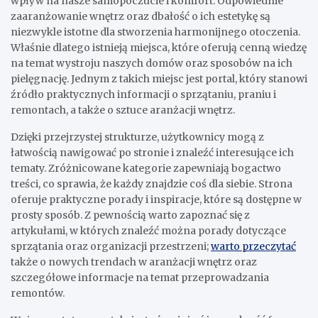
wpływ na nasze samopoczucie i komfort. Odpowiednie
zaaranżowanie wnętrz oraz dbałość o ich estetykę są
niezwykle istotne dla stworzenia harmonijnego otoczenia.
Właśnie dlatego istnieją miejsca, które oferują cenną wiedzę
na temat wystroju naszych domów oraz sposobów na ich
pielęgnację. Jednym z takich miejsc jest portal, który stanowi
źródło praktycznych informacji o sprzątaniu, praniu i
remontach, a także o sztuce aranżacji wnętrz.
Dzięki przejrzystej strukturze, użytkownicy mogą z
łatwością nawigować po stronie i znaleźć interesujące ich
tematy. Zróżnicowane kategorie zapewniają bogactwo
treści, co sprawia, że każdy znajdzie coś dla siebie. Strona
oferuje praktyczne porady i inspiracje, które są dostępne w
prosty sposób. Z pewnością warto zapoznać się z
artykułami, w których znaleźć można porady dotyczące
sprzątania oraz organizacji przestrzeni;
warto przeczytać
także o nowych trendach w aranżacji wnętrz oraz
szczegółowe informacje na temat przeprowadzania
remontów.