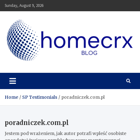
Skip
Sunday, August 9, 2026
to
content
Homecrx
Home
SP Testimonials
poradniczek.com.pl
poradniczek.com.pl
Jestem pod wrażeniem, jak autor potrafi wpleść osobiste