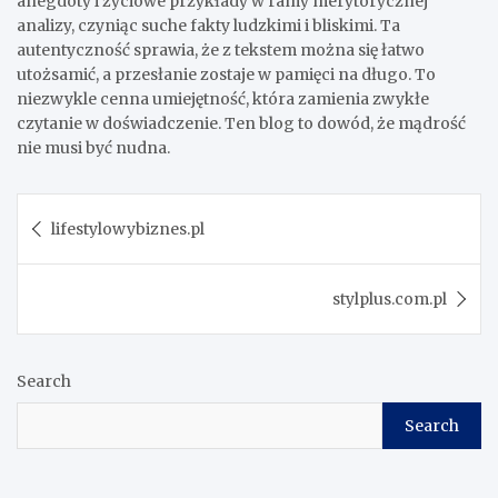
anegdoty i życiowe przykłady w ramy merytorycznej
analizy, czyniąc suche fakty ludzkimi i bliskimi. Ta
autentyczność sprawia, że z tekstem można się łatwo
utożsamić, a przesłanie zostaje w pamięci na długo. To
niezwykle cenna umiejętność, która zamienia zwykłe
czytanie w doświadczenie. Ten blog to dowód, że mądrość
nie musi być nudna.
Post
lifestylowybiznes.pl
navigation
stylplus.com.pl
Search
Search