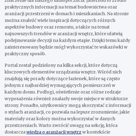
znaczenie dla naszego samopoczucia. Janerbud to źródło
praktycznych informacji na temat budownictwa oraz
aranżacji przestrzeni w domach i mieszkaniach. Na stronie
można znaleźć wiele inspiracji dotyczących różnych
aspektów budowy oraz remontu, a także na temat
najnowszych trendów w aranżacji wnętrz, które ułatwią
podejmowanie decyzji na każdym etapie. Dzięki temu każdy
zainteresowany będzie mógł wykorzystać te wskazówki w
praktyczny sposób.
Portal został podzielony na kilka sekcji, które dotyczą
kluczowych elementów urządzania wnętrz. Wśród nich
znajdują się porady dotyczące łazienek, które są często
jednym z najbardziej wymagających pomieszczeń w
każdym domu. Podłogi, oświetlenie oraz różne rodzaje
wyposażenia również znalazły swoje miejsce w strukturze
strony. Ponadto, użytkownicy mogą skorzystać z informacji
o stylach aranżacji, co pozwala na lepsze zrozumienie, jakie
materiały oraz kolory można wykorzystać w danych
przestrzeniach. Warto zwrócić uwagę na sekcję, która
dostarcza
wiedza o aranżacji wnętrz
w kontekście