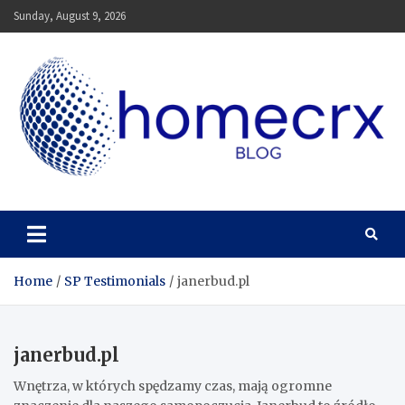
Skip
Sunday, August 9, 2026
to
content
Homecrx
Home
SP Testimonials
janerbud.pl
janerbud.pl
Wnętrza, w których spędzamy czas, mają ogromne