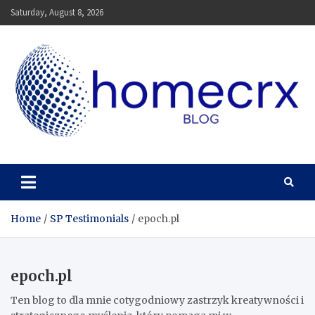
Skip
Saturday, August 8, 2026
to
content
Homecrx
Home
SP Testimonials
epoch.pl
epoch.pl
Ten blog to dla mnie cotygodniowy zastrzyk kreatywności i