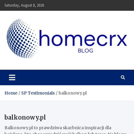
Skip
Saturday, August 8, 2026
to
content
Homecrx
Home
SP Testimonials
balkonowy.pl
balkonowy.pl
Balkonowy.pl to prawdziwa skarbnica inspiracji dla