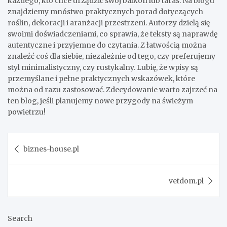
każdego, kto chce urządzić swój balkon lub taras. Na blogu
znajdziemy mnóstwo praktycznych porad dotyczących
roślin, dekoracji i aranżacji przestrzeni. Autorzy dzielą się
swoimi doświadczeniami, co sprawia, że teksty są naprawdę
autentyczne i przyjemne do czytania. Z łatwością można
znaleźć coś dla siebie, niezależnie od tego, czy preferujemy
styl minimalistyczny, czy rustykalny. Lubię, że wpisy są
przemyślane i pełne praktycznych wskazówek, które
można od razu zastosować. Zdecydowanie warto zajrzeć na
ten blog, jeśli planujemy nowe przygody na świeżym
powietrzu!
Post
biznes-house.pl
navigation
vetdom.pl
Search