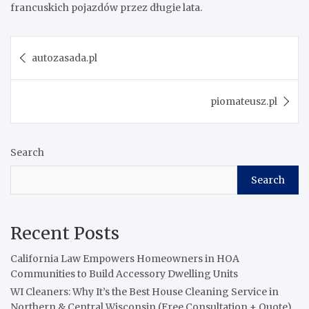
francuskich pojazdów przez długie lata.
Post
autozasada.pl
navigation
piomateusz.pl
Search
Search
Recent Posts
California Law Empowers Homeowners in HOA
Communities to Build Accessory Dwelling Units
WI Cleaners: Why It’s the Best House Cleaning Service in
Northern & Central Wisconsin (Free Consultation + Quote)