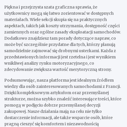
Piękna i przejrzysta szata graficzna sprawia, że
użytkownicy mogą się łatwo zorientować w dostępnych
materiałach. Wiele sekcji skupia się na praktycznych
aspektach, takich jak koszty utrzymania, dostępność części
zamiennych oraz ogólne zasady eksploatacji samochodów.
Dodatkowo znajdziesz tam porady dotyczące napraw, co
może być szczególnie przydatne dla tych, którzy planują
samodzielnie zajmować się drobnymi usterkami. Każda z
przedstawionych informacji jest rzetelna i jest wynikiem
wnikliwej analizy rynku motoryzacyjnego, co
zdecydowanie zwiększa wartość merytoryczną strony.
Podsumowując, nasza platforma jest idealnym źródłem
wiedzy dla osób zainteresowanych samochodami z Francji.
Dzięki kompleksowym artykułom oraz przemyślanej
strukturze, można szybko znaleźć interesujące treści, które
pomogą w podjęciu dobrze przemyślanej decyzji
zakupowej. Nasze działania mają na celu nie tylko
dostarczenie informacji, ale także wsparcie osób, które
pragną cieszyć się komfortem i niezawodnością