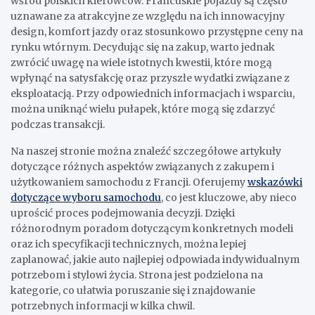
wśród polskich kierowców. Francuskie pojazdy są często
uznawane za atrakcyjne ze względu na ich innowacyjny
design, komfort jazdy oraz stosunkowo przystępne ceny na
rynku wtórnym. Decydując się na zakup, warto jednak
zwrócić uwagę na wiele istotnych kwestii, które mogą
wpłynąć na satysfakcję oraz przyszłe wydatki związane z
eksploatacją. Przy odpowiednich informacjach i wsparciu,
można uniknąć wielu pułapek, które mogą się zdarzyć
podczas transakcji.
Na naszej stronie można znaleźć szczegółowe artykuły
dotyczące różnych aspektów związanych z zakupem i
użytkowaniem samochodu z Francji. Oferujemy
wskazówki
dotyczące wyboru samochodu
, co jest kluczowe, aby nieco
uprościć proces podejmowania decyzji. Dzięki
różnorodnym poradom dotyczącym konkretnych modeli
oraz ich specyfikacji technicznych, można lepiej
zaplanować, jakie auto najlepiej odpowiada indywidualnym
potrzebom i stylowi życia. Strona jest podzielona na
kategorie, co ułatwia poruszanie się i znajdowanie
potrzebnych informacji w kilka chwil.