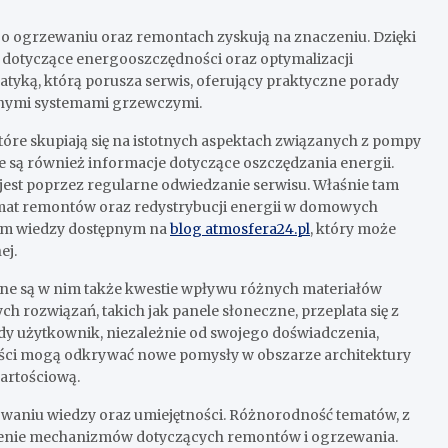
je o ogrzewaniu oraz remontach zyskują na znaczeniu. Dzięki
dotyczące energooszczędności oraz optymalizacji
atyką, którą porusza serwis, oferujący praktyczne porady
snymi systemami grzewczymi.
óre skupiają się na istotnych aspektach związanych z pompy
e są również informacje dotyczące oszczędzania energii.
 jest poprzez regularne odwiedzanie serwisu. Właśnie tam
emat remontów oraz redystrybucji energii w domowych
bem wiedzy dostępnym na
blog atmosfera24.pl
, który może
ej.
ane są w nim także kwestie wpływu różnych materiałów
rozwiązań, takich jak panele słoneczne, przeplata się z
dy użytkownik, niezależnie od swojego doświadczenia,
naliści mogą odkrywać nowe pomysły w obszarze architektury
wartościową.
ywaniu wiedzy oraz umiejętności. Różnorodność tematów, z
umienie mechanizmów dotyczących remontów i ogrzewania.